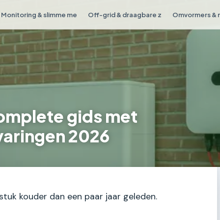
Monitoring & slimme me
Off-grid & draagbare z
Omvormers & 
omplete gids met
rvaringen 2026
stuk kouder dan een paar jaar geleden.