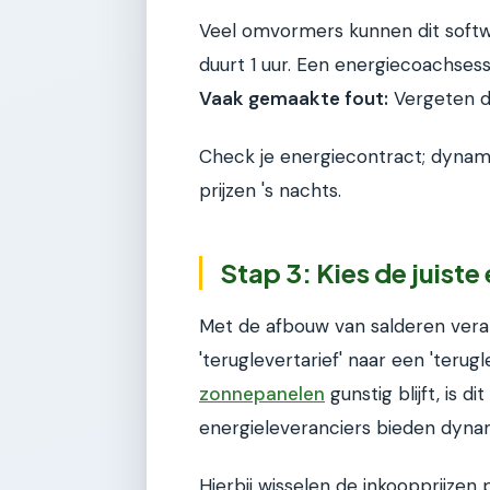
Veel omvormers kunnen dit soft
duurt 1 uur. Een energiecoachsessi
Vaak gemaakte fout:
Vergeten da
Check je energiecontract; dynam
prijzen 's nachts.
Stap 3: Kies de juist
Met de afbouw van salderen vera
'teruglevertarief' naar een 'teru
zonnepanelen
gunstig blijft, is 
energieleveranciers bieden dyna
Hierbij wisselen de inkoopprijzen 