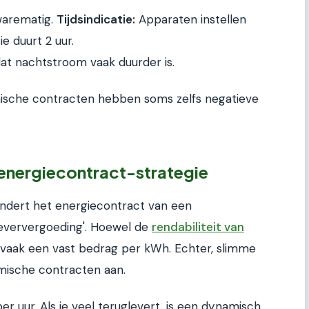
warematig.
Tijdsindicatie:
Apparaten instellen
e duurt 2 uur.
t nachtstroom vaak duurder is.
ische contracten hebben soms zelfs negatieve
e energiecontract-strategie
ndert het energiecontract van een
gleververgoeding'. Hoewel de
rendabiliteit van
dit vaak een vast bedrag per kWh. Echter, slimme
mische contracten aan.
per uur. Als je veel teruglevert, is een dynamisch