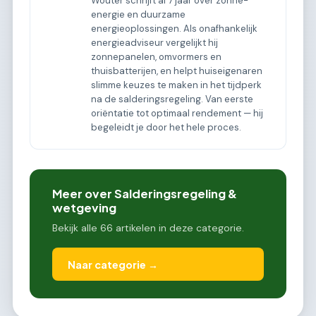
Wouter schrijft al 7 jaar over zonne-
energie en duurzame
energieoplossingen. Als onafhankelijk
energieadviseur vergelijkt hij
zonnepanelen, omvormers en
thuisbatterijen, en helpt huiseigenaren
slimme keuzes te maken in het tijdperk
na de salderingsregeling. Van eerste
oriëntatie tot optimaal rendement — hij
begeleidt je door het hele proces.
Meer over Salderingsregeling &
wetgeving
Bekijk alle 66 artikelen in deze categorie.
Naar categorie →