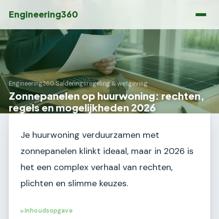
Engineering360
Engineering360
›
Salderingsregeling & wetgeving
Zonnepanelen op huurwoning: rechten,
regels en mogelijkheden 2026
Je huurwoning verduurzamen met
zonnepanelen klinkt ideaal, maar in 2026 is
het een complex verhaal van rechten,
plichten en slimme keuzes.
Inhoudsopgave
▶