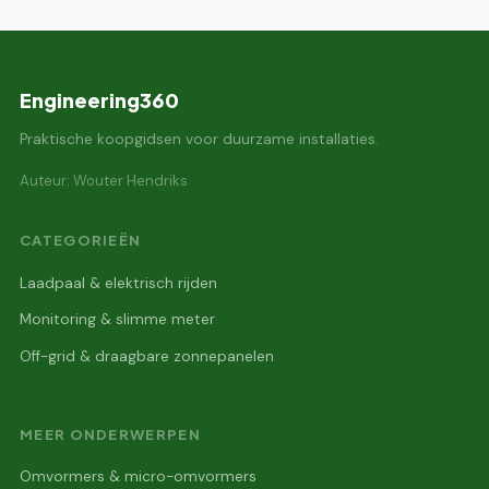
Engineering360
Praktische koopgidsen voor duurzame installaties.
Auteur: Wouter Hendriks
CATEGORIEËN
Laadpaal & elektrisch rijden
Monitoring & slimme meter
Off-grid & draagbare zonnepanelen
MEER ONDERWERPEN
Omvormers & micro-omvormers